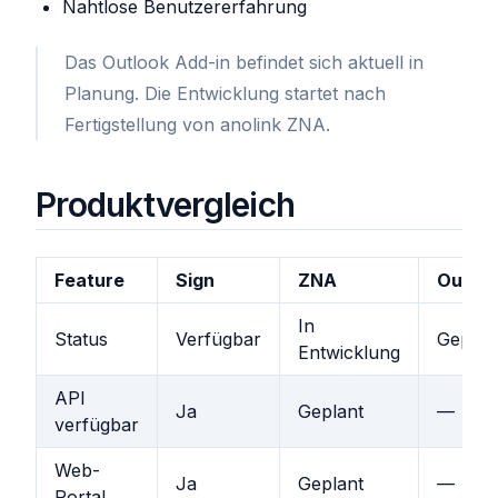
Nahtlose Benutzererfahrung
Das Outlook Add-in befindet sich aktuell in
Planung. Die Entwicklung startet nach
Fertigstellung von anolink ZNA.
Produktvergleich
Feature
Sign
ZNA
Outloo
In
Status
Verfügbar
Geplan
Entwicklung
API
Ja
Geplant
—
verfügbar
Web-
Ja
Geplant
—
Portal