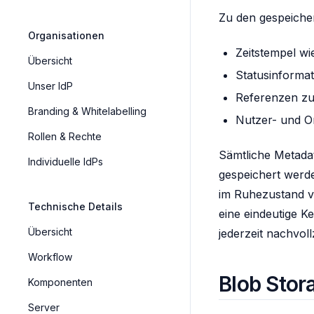
Zu den gespeiche
Organisationen
Zeitstempel wi
Übersicht
Statusinforma
Unser IdP
Referenzen zu
Branding & Whitelabelling
Nutzer- und O
Rollen & Rechte
Sämtliche Metadat
Individuelle IdPs
gespeichert werde
im Ruhezustand vo
Technische Details
eine eindeutige 
Übersicht
jederzeit nachvol
Workflow
Blob Stora
Komponenten
Server