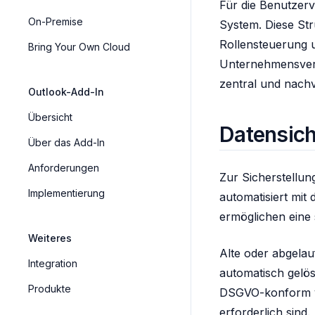
Für die Benutzerv
On-Premise
System. Diese Stru
Rollensteuerung u
Bring Your Own Cloud
Unternehmensverze
zentral und nach
Outlook-Add-In
Übersicht
Datensic
Über das Add-In
Anforderungen
Zur Sicherstellun
Implementierung
automatisiert mit
ermöglichen eine 
Weiteres
Alte oder abgela
Integration
automatisch gelös
Produkte
DSGVO-konform ve
erforderlich sind.