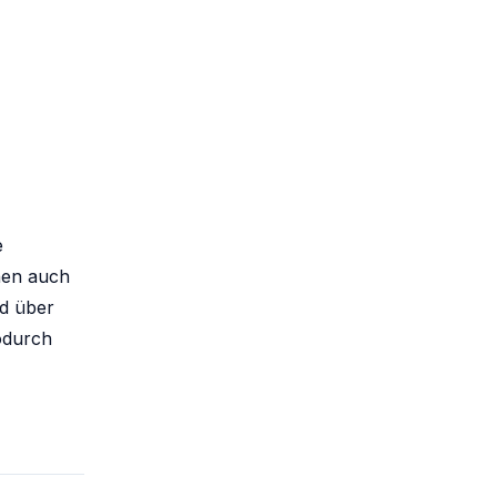
e
onen auch
rd über
odurch