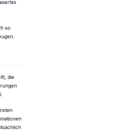
siertes
ch so
eugen.
t, die
erungen
.
risten
ormationen
tsächlich