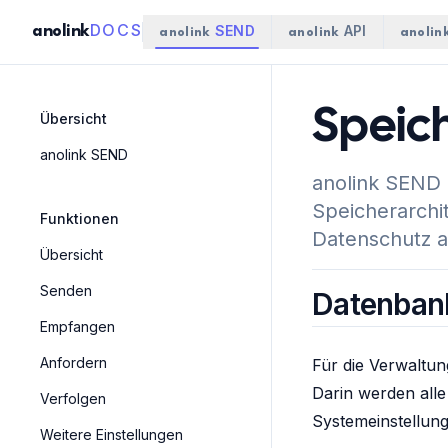
DOCS
SEND
API
anolink
anolink
anolink
anolin
Speic
Übersicht
anolink SEND
anolink SEND 
Speicherarchit
Funktionen
Datenschutz au
Übersicht
Senden
Datenban
Empfangen
Anfordern
Für die Verwaltu
Darin werden all
Verfolgen
Systemeinstellung
Weitere Einstellungen