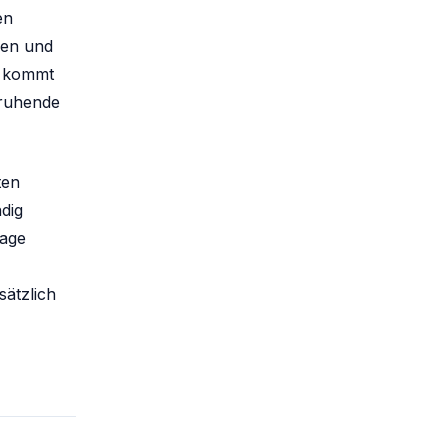
en
nen und
r kommt
 ruhende
ten
ndig
rage
sätzlich