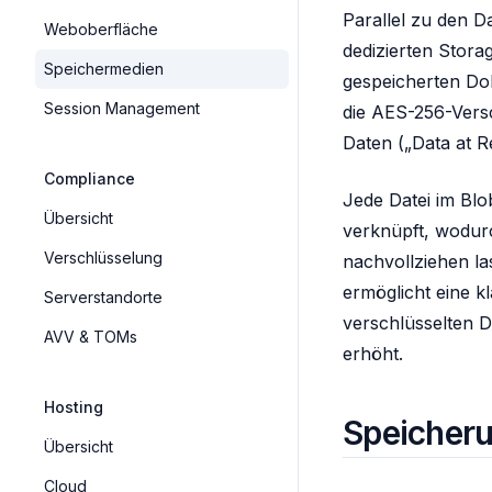
Parallel zu den D
Weboberfläche
dedizierten Stora
Speichermedien
gespeicherten Do
Session Management
die AES-256-Vers
Daten („Data at R
Compliance
Jede Datei im Blo
Übersicht
verknüpft, wodurc
Verschlüsselung
nachvollziehen l
ermöglicht eine k
Serverstandorte
verschlüsselten D
AVV & TOMs
erhöht.
Hosting
Speicheru
Übersicht
Cloud